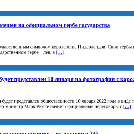
змещен на официальном гербе государства
осударственным символом королевства Нидерландов. Свои гербы
дарственном гербе – лев, а
[…]
удет представлен 10 января на фотографии с коро
 будет представлен общественности 10 января 2022 года в виде
мьер-министр Марк Рютте начнет официальные переговоры с
[…]
о муниципалитетов – их останется 345