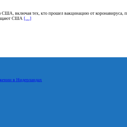
з США, включая тех, кто прошел вакцинацию от коронавируса, 
емещают США
[…]
ожении в Нидерландах