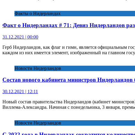
Факты о Нидерландах
Факт о Нидерландах # 71: Девиз Нидерландов ра
31.12.2021 | 00:00
Герб Нидерландов, как флаг и гимн, является официальным г
каждом из них имеется элемент, изображенный на главном госу
Новости Нидерландов
Состав нового кабинета министров Нидерландов б
30.12.2021 | 12:11
Новый состав правительства Нидерландов (кабинет министров)
Виллема-Александра. Начиная с понедельника, 3 января, пре
Новости Нидерландов
С 2022 года в Нидерландах сократится количеств