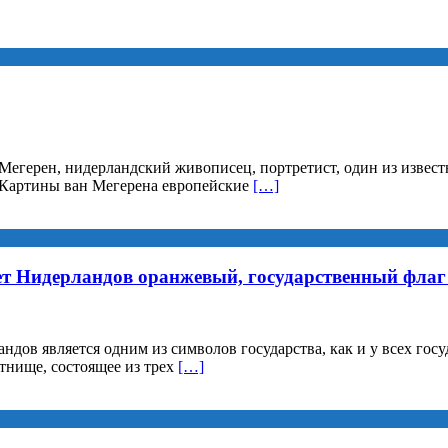
 Мегерен, нидерландский живописец, портретист, один из изве
. Картины ван Мегерена европейские
[…]
вет Нидерландов оранжевый, государственный флаг 
ндов является одним из символов государства, как и у всех госу
тнище, состоящее из трех
[…]