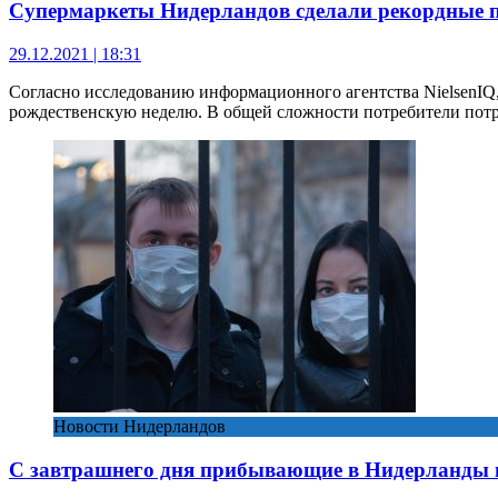
Супермаркеты Нидерландов сделали рекордные п
29.12.2021 | 18:31
Согласно исследованию информационного агентства NielsenIQ
рождественскую неделю. В общей сложности потребители потра
Новости Нидерландов
С завтрашнего дня прибывающие в Нидерланды 