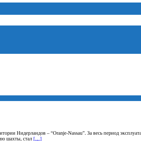
ритории Нидерландов – “Oranje-Nassau”. За весь период эксплуа
ию шахты, стал
[…]