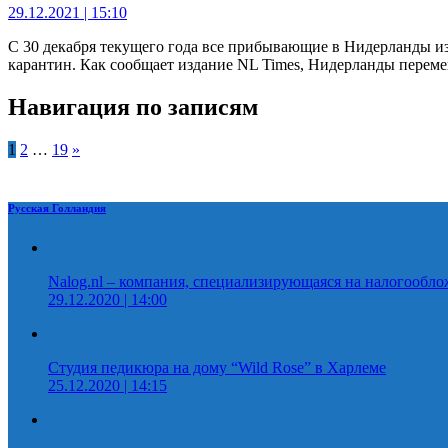
29.12.2021 | 15:10
С 30 декабря текущего года все прибывающие в Нидерланды и
карантин. Как сообщает издание NL Times, Нидерланды пер
Навигация по записям
1
2
…
19
»
Русская Голландия
Nalog.nl – компания, специализирующаяся на налогообл
29.12.2020 | 14:00
Студия педикюра на дому “Wild Rose” в Харлеме
25.12.2020 | 14:15