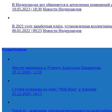
В Нидерландах кот обвиняется в затоплении помещений
19.05.2023 | 18:30
Новости Нидерландов
В 2021 году заработная плата, установленная коллективн
06.01.2022 | 09:23
Новости Нидерландов
Русская Голландия
Мастер маникюра в Утрехте Анастасия Панкратова
29.12.2020 | 12:19
Студия педикюра на дому “Wild Rose” в Харлеме
25.12.2020 | 14:15
Nalog.nl – компания, специализирующаяся на налогообл