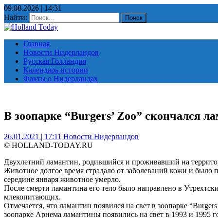
09.08.2026 | 14:31
Найти:
Главная
Новости Нидерландов
Русская Голландия
Календарь истории
Факты о Нидерландах
В зоопарке “Burgers’ Zoo” скончался л
26.01.2021 | 17:11
Новости Нидерландов
© HOLLAND-TODAY.RU
Двухлетний ламантин, родившийся и проживавший на территори
Животное долгое время страдало от заболеваний кожи и было 
середине января животное умерло.
После смерти ламантина его тело было направлено в Утрехтск
млекопитающих.
Отмечается, что ламантин появился на свет в зоопарке “Burge
зоопарке Арнема ламантины появились на свет в 1993 и 1995 г