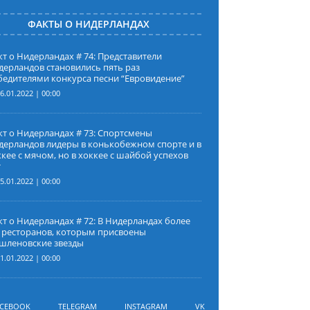
ФАКТЫ О НИДЕРЛАНДАХ
т о Нидерландах # 74: Представители
дерландов становились пять раз
бедителями конкурса песни “Евровидение”
6.01.2022 | 00:00
кт о Нидерландах # 73: Спортсмены
дерландов лидеры в конькобежном спорте и в
кее с мячом, но в хоккее с шайбой успехов
т
5.01.2022 | 00:00
т о Нидерландах # 72: В Нидерландах более
а ресторанов, которым присвоены
шленовские звезды
1.01.2022 | 00:00
ACEBOOK
TELEGRAM
INSTAGRAM
VK