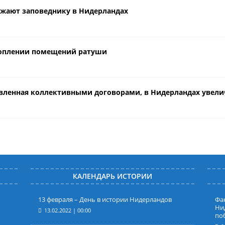
ожают заповеднику в Нидерландах
атоплении помещений ратуши
новленная коллективными договорами, в Нидерландах увелич
КАЛЕНДАРЬ ИСТОРИИ
13 февраля – День в истории Нидерландов
Фак
Ни
13.02.2022 | 00:00
по