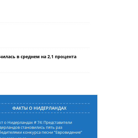
илась в среднем на 2,1 процента
ФАКТЫ О НИДЕРЛАНДАХ
т о Нидерландах # 74: Представители
дерландов становились пять раз
бедителями конкурса песни “Евровидение”