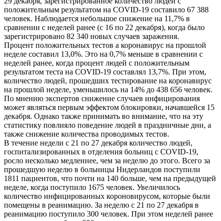
29 декабря, зарегистрированное количество людей с
положительным результатом на COVID-19 составило 67 388
человек. Наблюдается небольшое снижение на 11,7% в
сравнении с неделей ранее (с 16 по 22 декабря), когда было
зарегистрировано 82 340 новых случаев заражения.
Процент положительных тестов а коронавирус на прошлой
неделе составил 13,0%. Это на 0,7% меньше в сравнении с
неделей ранее, когда процент людей с положительным
результатом теста на COVID-19 составлял 13,7%. При этом,
количество людей, прошедших тестирование на коронавирус
на прошлой неделе, уменьшилось на 14% до 438 656 человек.
По мнению экспертов снижение случаев инфицирования
может являться первым эффектом блокировки, начавшейся 15
декабря. Однако также принимать во внимание, что на эту
статистику повлияло поведение людей в праздничные дни, а
также снижение количества проводимых тестов.
В течение недели с 21 по 27 декабря количество людей,
госпитализированных в отделения больниц с COVID-19,
росло несколько медленнее, чем за неделю до этого. Всего за
прошедшую неделю в больницы Нидерландов поступили
1811 пациентов, что почти на 140 больше, чем на предыдущей
неделе, когда поступило 1675 человек. Увеличилось
количество инфицированных короновирусом, которые были
помещены в реанимацию. За неделю с 21 по 27 декабря в
реанимацию поступило 300 человек. При этом неделей ранее