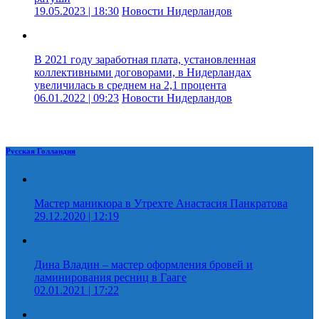
19.05.2023 | 18:30
Новости Нидерландов
В 2021 году заработная плата, установленная
коллективными договорами, в Нидерландах
увеличилась в среднем на 2,1 процента
06.01.2022 | 09:23
Новости Нидерландов
Русская Голландия
Мастер маникюра в Утрехте Анастасия Панкратова
29.12.2020 | 12:19
Дина Владин – мастер оформления бровей и
ламинирования ресниц в Гааге
02.01.2021 | 17:22