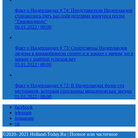
Факт о Нидерландах # 74: Представители Нидерландов
становились пять раз победителями конкурса песни
“Евровидение”
06.01.2022 | 00:00
Факт о Нидерландах # 73: Спортсмены Нидерландов
лидеры в конькобежном спорте и в хоккее с мячом, но в
хоккее с шайбой успехов нет
05.01.2022 | 00:00
Факт о Нидерландах # 72: В Нидерландах более ста
ресторанов, которым присвоены мишленовские звезды
01.01.2022 | 00:00
facebook
telegram
instagram
vk
©2020- 2021 Holland-Today.Ru | Полное или частичное