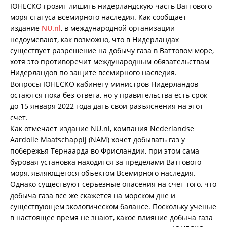
ЮНЕСКО грозит лишить нидерландскую часть Ваттового
моря статуса всемирного наследия. Как сообщает
издание
NU.nl
, в международной организации
недоумевают, как возможно, что в Нидерландах
существует разрешение на добычу газа в Ваттовом море,
хотя это противоречит международным обязательствам
Нидерландов по защите всемирного наследия.
Вопросы ЮНЕСКО кабинету министров Нидерландов
остаются пока без ответа, но у правительства есть срок
до 15 января 2022 года дать свои разъяснения на этот
счет.
Как отмечает издание NU.nl, компания Nederlandse
Aardolie Maatschappij (NAM) хочет добывать газ у
побережья Тернаарда во Фрисландии, при этом сама
буровая установка находится за пределами Ваттового
моря, являющегося объектом Всемирного наследия.
Однако существуют серьезные опасения на счет того, что
добыча газа все же скажется на морском дне и
существующем экологическом балансе. Поскольку ученые
в настоящее время не знают, какое влияние добыча газа