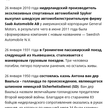
26 января 2010 года
нидерландский производитель
эксклюзивных спортивных автомобилей Spyker
выкупил шведскую автомобилестроительную фирму
Saab Automobile AB
у американской корпорации General
Motors, в результате чего в июне 2011 года была
сформирована компания с новым названием — Swedish
Automobile N.V.
26 января 1931 года
в Гронингене пассажирский поезд,
следующий из Ньивешанса, сталкивается с
маневровым грузовым поездом.
Три человека
погибли, пятеро получили ранения, но остались живы.
26 января 1950 года
состоялась казнь Антона ван дер
Ваальса – голландца по происхождению, являющегося
шпионом немецкой Sicherheitsdienst (SD)
. Ван дер
Ваальса назвали величайшим голландским предателем
Второй мировой войны. Благодаря его стараниям 83
бойцов нидерландского сопротивления оказались в руках
немцев, из которых по меньшей мере 34 были казнены.