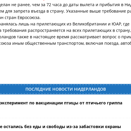
делан не ранее, чем за 72 часа до даты вылета и прибытия в Н
ием для запрета въезда в страну. Указанные выше требование 
ан стран Евросоюза.
транялась лишь на прилетающих из Великобритании и ЮАР, гд
да требования распространяется на всех прилетающих в страну,
ерландов также в настоящее время рассматривает вопрос о пр
оюза иным общественным транспортом, включая поезда, автоб
ПОСЛЕДНИЕ НОВОСТИ НИДЕРЛАНДОВ
ксперимент по вакцинации птицы от птичьего гриппа
 остались без еды и свободы из-за забастовки охраны