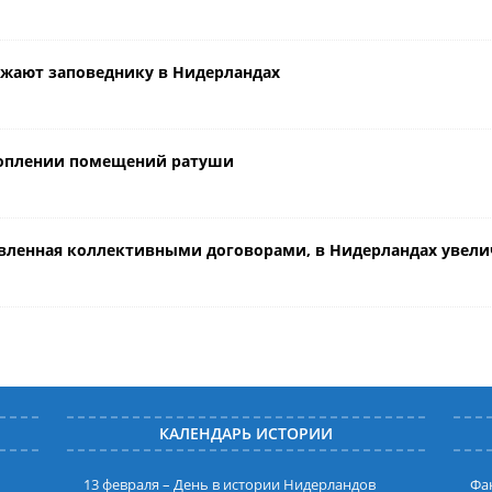
ожают заповеднику в Нидерландах
атоплении помещений ратуши
новленная коллективными договорами, в Нидерландах увелич
КАЛЕНДАРЬ ИСТОРИИ
13 февраля – День в истории Нидерландов
Фак