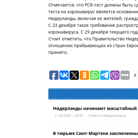
Отмечается, что PCR-тест должны быть с
теста на коронавирус является основан
Нидерланды, включая ее жителей, гражд
С 23 декабря такое требование распрос
коронавируса. С 29 декабря текущего го
Стоит отметить, что Правительство Нид
отношении прибывающих из стран Еврос
принято.
9
Нидерланды начинают масштабный э
11.03.2025 | 05:52
Новости Нидерландов
В тюрьме Синт-Мартена заключенные