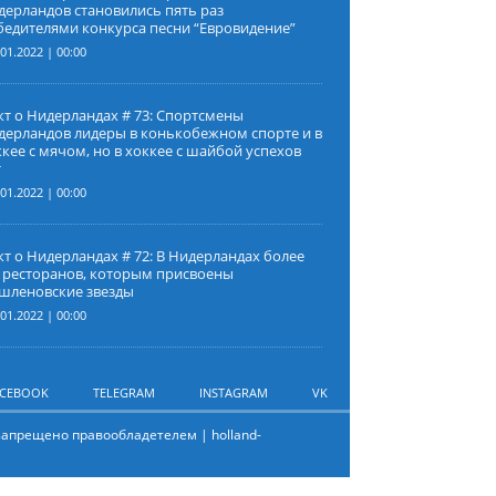
дерландов становились пять раз
бедителями конкурса песни “Евровидение”
.01.2022 | 00:00
кт о Нидерландах # 73: Спортсмены
дерландов лидеры в конькобежном спорте и в
кее с мячом, но в хоккее с шайбой успехов
т
.01.2022 | 00:00
т о Нидерландах # 72: В Нидерландах более
а ресторанов, которым присвоены
шленовские звезды
.01.2022 | 00:00
ACEBOOK
TELEGRAM
INSTAGRAM
VK
запрещено правообладетелем | holland-