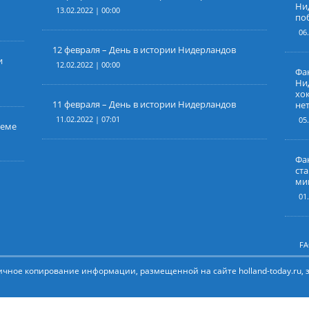
Ни
13.02.2022 | 00:00
по
06
12 февраля – День в истории Нидерландов
и
12.02.2022 | 00:00
Фа
Ни
хок
11 февраля – День в истории Нидерландов
не
11.02.2022 | 07:01
05
леме
Фак
ст
ми
01
F
тичное копирование информации, размещенной на сайте holland-today.ru, 