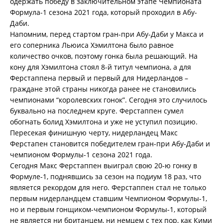
одержать победу в заключительном этапе Чемпионата
Формула-1 сезона 2021 года, который проходил в Абу-
Даби.
Напомним, перед стартом гран-при Абу-Даби у Макса и
его соперника Льюиса Хэмилтона было равное
количество очков, поэтому гонка была решающий. На
кону для Хэмилтона стоял 8-й титул чемпиона, а для
Ферстаппена первый и первый для Нидерландов –
граждане этой страны никогда ранее не становились
чемпионами “королевских гонок”. Сегодня это случилось
буквально на последнем круге. Ферстаппен сумел
обогнать болид Хэмилтона и уже не уступил позицию.
Пересекая финишную черту, нидерландец Макс
Ферстапен становится победителем гран-при Абу-Даби и
чемпионом Формулы-1 сезона 2021 года.
Сегодня Макс Ферстаппен выиграл свою 20-ю гонку в
Формуле-1, поднявшись за сезон на подиум 18 раз, что
является рекордом для него. Ферстаппен стал не только
первым нидерландцем ставшим Чемпионом Формулы-1,
но и первым гонщиком-чемпионом Формулы-1, который
не является ни британцем, ни немцем с тех пор, как Кими