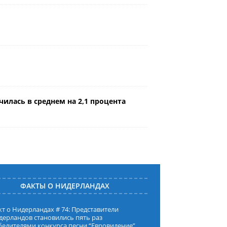
илась в среднем на 2,1 процента
ФАКТЫ О НИДЕРЛАНДАХ
т о Нидерландах # 74: Представители
дерландов становились пять раз
бедителями конкурса песни “Евровидение”