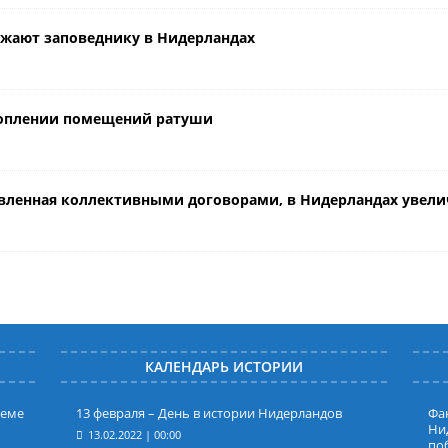
ожают заповеднику в Нидерландах
атоплении помещений ратуши
новленная коллективными договорами, в Нидерландах увелич
КАЛЕНДАРЬ ИСТОРИИ
леме
13 февраля – День в истории Нидерландов
Фак
Ни
13.02.2022 | 00:00
по