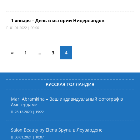
1 января – День в истории Нидерландов
01.01.2022 | 00:00
«
1
…
3
4
РУССКАЯ ГОЛЛАНДИЯ
Mari Abramkina – Ваш индивидуальный фотограф в
Амстердаме
28.12.2020 | 19:22
Salon Beauty by Elena Spynu в Леувардене
08.01.2021 | 10:07