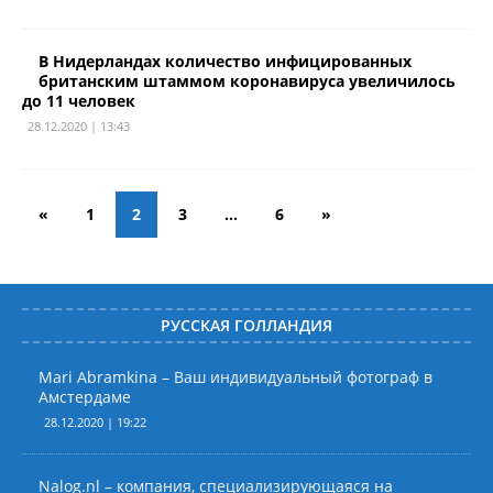
В Нидерландах количество инфицированных
британским штаммом коронавируса увеличилось
до 11 человек
28.12.2020 | 13:43
«
1
2
3
…
6
»
РУССКАЯ ГОЛЛАНДИЯ
Mari Abramkina – Ваш индивидуальный фотограф в
Амстердаме
28.12.2020 | 19:22
Nalog.nl – компания, специализирующаяся на