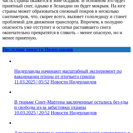
часть страны окажется в зоне осадков. В основном это будет
приятный снег, однако в Зеландии он будет мокрым. На юге
страны может образоваться снежный покров в несколько
сантиметров, что, скорее всего, вызовет гололедицу и станет
проблемой для движения транспорта. Впрочем, к полудню
опасность уже отступит и остатки растаявшего снега
окончательно превратятся в слякоть – менее опасную, но и
менее приятную.
Последние новости Нидерландов
Нидерланды начинают масштабный эксперимент по
вакцинации птицы от птичьего гриппа
11.03.2025 | 05:52
Новости Нидерландов
В тюрьме Синт-Мартена заключенные остались без еды
и свободы из-за забастовки охраны
10.03.2025 | 20:52
Новости Нидерландов
Азиатские муравьи-захватчики угрожают заповеднику в