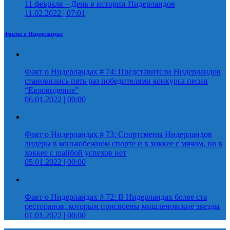
11 февраля – День в истории Нидерландов
11.02.2022 | 07:01
Факты о Нидерландах
Факт о Нидерландах # 74: Представители Нидерландов
становились пять раз победителями конкурса песни
“Евровидение”
06.01.2022 | 00:00
Факт о Нидерландах # 73: Спортсмены Нидерландов
лидеры в конькобежном спорте и в хоккее с мячом, но в
хоккее с шайбой успехов нет
05.01.2022 | 00:00
Факт о Нидерландах # 72: В Нидерландах более ста
ресторанов, которым присвоены мишленовские звезды
01.01.2022 | 00:00