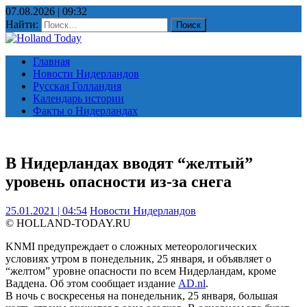
07.08.2026 | 09:32
Найти:
Главная
Новости Нидерландов
Русская Голландия
Календарь истории
Факты о Нидерландах
В Нидерландах вводят “желтый”
уровень опасности из-за снега
25.01.2021 | 04:54
Новости Нидерландов
© HOLLAND-TODAY.RU
KNMI предупреждает о сложных метеорологических
условиях утром в понедельник, 25 января, и объявляет о
“желтом” уровне опасности по всем Нидерландам, кроме
Ваддена. Об этом сообщает издание
AD.nl
.
В ночь с воскресенья на понедельник, 25 января, большая