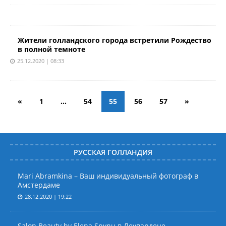
Жители голландского города встретили Рождество
в полной темноте
25.12.2020 | 08:33
«
1
…
54
55
56
57
»
РУССКАЯ ГОЛЛАНДИЯ
Mari Abramkina – Ваш индивидуальный фотограф в
Амстердаме
28.12.2020 | 19:22
Salon Beauty by Elena Spynu в Леувардене